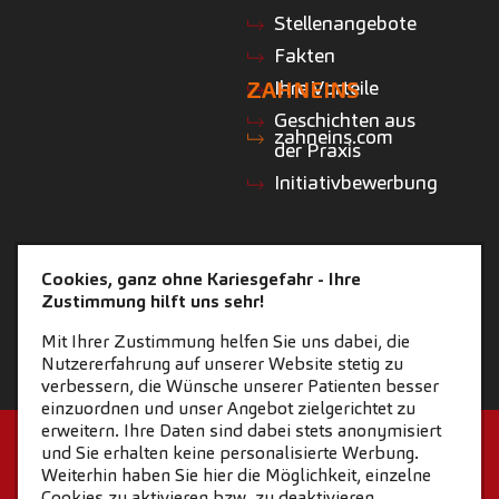
Stellenangebote
Fakten
Ihre Vorteile
ZAHNEINS
Geschichten aus
zahneins.com
der Praxis
Initiativbewerbung
NEWS
Cookies, ganz ohne Kariesgefahr - Ihre
Zustimmung hilft uns sehr!
News-Beiträge
Mit Ihrer Zustimmung helfen Sie uns dabei, die
Nutzererfahrung auf unserer Website stetig zu
verbessern, die Wünsche unserer Patienten besser
einzuordnen und unser Angebot zielgerichtet zu
erweitern. Ihre Daten sind dabei stets anonymisiert
STARTSEITE
KONTAKT
und Sie erhalten keine personalisierte Werbung.
Weiterhin haben Sie hier die Möglichkeit, einzelne
COOKIE-EINSTELLUNGEN
IMPRESSUM
Cookies zu aktivieren bzw. zu deaktivieren.